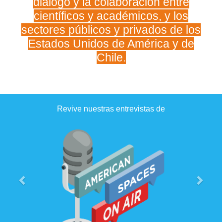
diálogo y la colaboración entre
científicos y académicos, y los
sectores públicos y privados de los
Estados Unidos de América y de
Chile.
Previous
Next
Revive nuestras entrevistas de